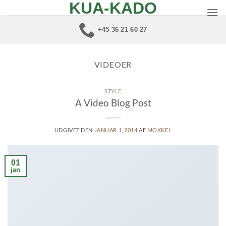
KUA-KADO
Fortsæt
til
+45 36 21 60 27
indhold
VIDEOER
STYLE
A Video Blog Post
UDGIVET DEN
JANUAR 1, 2014
AF
MOKKEL
01
jan