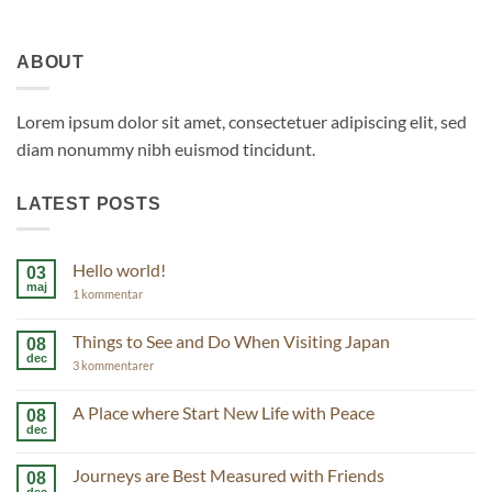
ABOUT
Lorem ipsum dolor sit amet, consectetuer adipiscing elit, sed
diam nonummy nibh euismod tincidunt.
LATEST POSTS
Hello world!
03
maj
til
1 kommentar
Hello
world!
Things to See and Do When Visiting Japan
08
dec
til
3 kommentarer
Things
to
See
A Place where Start New Life with Peace
08
and
dec
Ingen
Do
kommentarer
When
til
Visiting
Journeys are Best Measured with Friends
08
A
Japan
Place