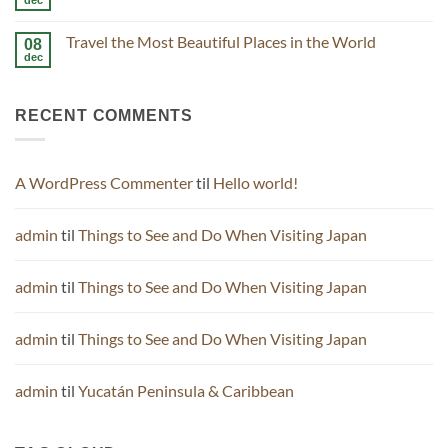
dec
Ingen
where
kommentarer
Start
til
New
Travel the Most Beautiful Places in the World
08
Journeys
Life
are
dec
Ingen
with
Best
kommentarer
Peace
Measured
til
with
Travel
Friends
RECENT COMMENTS
the
Most
Beautiful
Places
in
the
A WordPress Commenter
til
Hello world!
World
admin
til
Things to See and Do When Visiting Japan
admin
til
Things to See and Do When Visiting Japan
admin
til
Things to See and Do When Visiting Japan
admin
til
Yucatán Peninsula & Caribbean