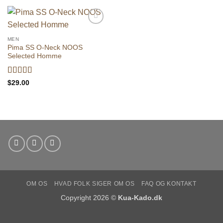
Add to
wishlist
MEN
Pima SS O-Neck NOOS
Selected Homme
Vurderet
5
$
29.00
ud af 5
OM OS
HVAD FOLK SIGER OM OS
FAQ OG KONTAKT
Copyright 2026 ©
Kua-Kado.dk