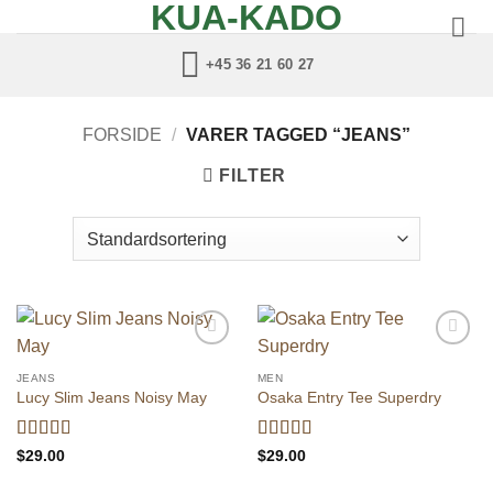
KUA-KADO
Fortsæt
til
+45 36 21 60 27
indhold
FORSIDE
/
VARER TAGGED “JEANS”
FILTER
Add to
Add to
wishlist
wishlist
JEANS
MEN
Lucy Slim Jeans Noisy May
Osaka Entry Tee Superdry
Vurderet
Vurderet
$
29.00
$
29.00
3
ud af
4
ud af 5
5