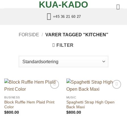
KUA-KADO
Fortsæt
til
+45 36 21 60 27
indhold
FORSIDE
/
VARER TAGGED “KITCHEN”
FILTER
Add to
Add to
wishlist
wishlist
BUSINESS
MUSIC
Block Ruffle Hem Plaid Print
Spaghetti Strap High Open
Color
Back Maxi
$
800.00
$
800.00