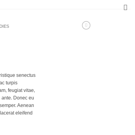
DIES
ristique senectus
ac turpis
m, feugiat vitae,
t, ante. Donec eu
s semper. Aenean
placerat eleifend