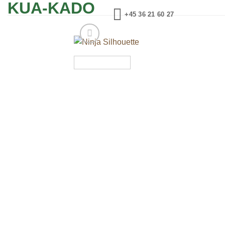
KUA-KADO
Fortsæt
+45 36 21 60 27
til
indhold