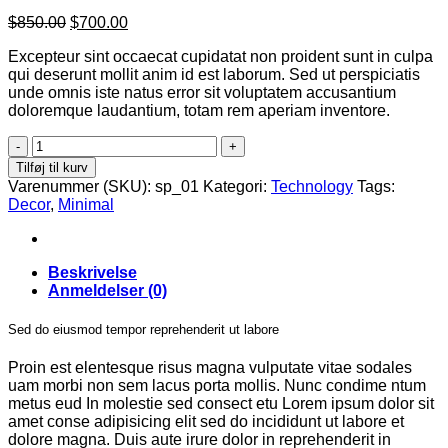
Den
Den
$
850.00
$
700.00
oprindelige
aktuelle
Excepteur sint occaecat cupidatat non proident sunt in culpa
pris
pris
qui deserunt mollit anim id est laborum. Sed ut perspiciatis
var:
er:
unde omnis iste natus error sit voluptatem accusantium
$850.00.
$700.00.
doloremque laudantium, totam rem aperiam inventore.
Solid
Color
Tilføj til kurv
Sleeveless
Varenummer (SKU):
sp_01
Kategori:
Technology
Tags:
Rushed
Decor
,
Minimal
Body
antal
Beskrivelse
Anmeldelser (0)
Sed do eiusmod tempor reprehenderit ut labore
Proin est elentesque risus magna vulputate vitae sodales
uam morbi non sem lacus porta mollis. Nunc condime ntum
metus eud In molestie sed consect etu Lorem ipsum dolor sit
amet conse adipisicing elit sed do incididunt ut labore et
dolore magna. Duis aute irure dolor in reprehenderit in