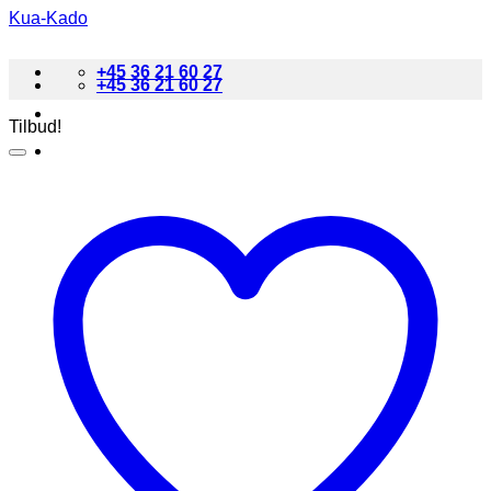
Fortsæt
Kua-Kado
til
indhold
+45 36 21 60 27
+45 36 21 60 27
Tilbud!