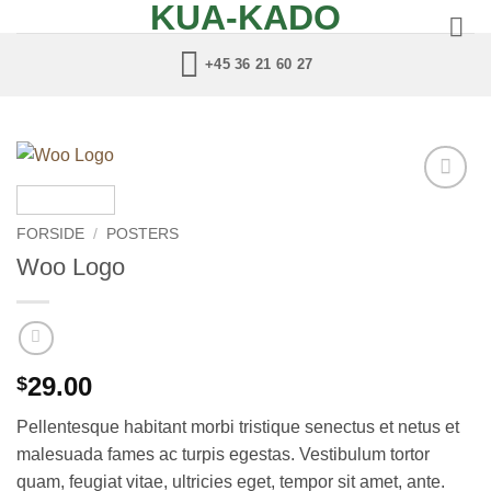
KUA-KADO
Fortsæt
til
+45 36 21 60 27
indhold
Add to
wishlist
FORSIDE
/
POSTERS
Woo Logo
29.00
$
Pellentesque habitant morbi tristique senectus et netus et
malesuada fames ac turpis egestas. Vestibulum tortor
quam, feugiat vitae, ultricies eget, tempor sit amet, ante.