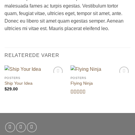
malesuada fames ac turpis egestas. Vestibulum tortor
quam, feugiat vitae, ultricies eget, tempor sit amet, ante.
Donec eu libero sit amet quam egestas semper. Aenean
ultricies mi vitae est. Mauris placerat eleifend leo.
RELATEREDE VARER
POSTERS
POSTERS
Add to
Add to
Ship Your Idea
Flying Ninja
wishlist
wishlist
$
29.00
Vurderet
4.17
ud af
5